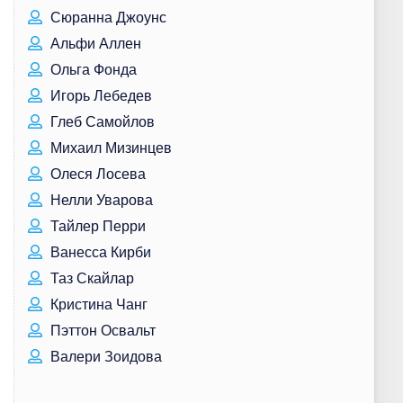
Сюранна Джоунс
Альфи Аллен
Ольга Фонда
Игорь Лебедев
Глеб Самойлов
Михаил Мизинцев
Олеся Лосева
Нелли Уварова
Тайлер Перри
Ванесса Кирби
Таз Скайлар
Кристина Чанг
Пэттон Освальт
Валери Зоидова