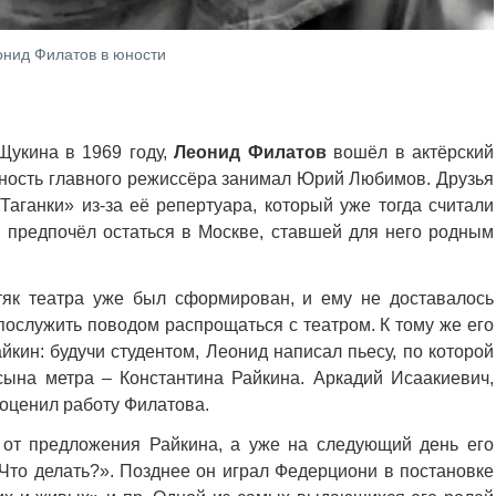
нид Филатов в юности
Щукина в 1969 году,
Леонид Филатов
вошёл в актёрский
лжность главного режиссёра занимал Юрий Любимов. Друзья
Таганки» из-за её репертуара, который уже тогда считали
 предпочёл остаться в Москве, ставшей для него родным
тяк театра уже был сформирован, и ему не доставалось
послужить поводом распрощаться с театром. К тому же его
кин: будучи студентом, Леонид написал пьесу, по которой
сына метра – Константина Райкина. Аркадий Исаакиевич,
 оценил работу Филатова.
 от предложения Райкина, а уже на следующий день его
«Что делать?». Позднее он играл Федерциони в постановке