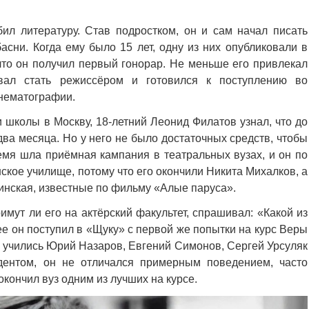
ил литературу. Став подростком, он и сам начал писать
асни. Когда ему было 15 лет, одну из них опубликовали в
что он получил первый гонорар. Не меньше его привлекал
вал стать режиссёром и готовился к поступлению во
нематографии.
и школы в Москву, 18-летний Леонид Филатов узнал, что до
ва месяца. Но у него не было достаточных средств, чтобы
ремя шла приёмная кампания в театральных вузах, и он по
ское училище, потому что его окончили Никита Михалков, а
инская, известные по фильму «Алые паруса».
мут ли его на актёрский факультет, спрашивал: «Какой из
ее он поступил в «Щуку» с первой же попытки на курс Веры
 учились Юрий Назаров, Евгений Симонов, Сергей Урсуляк
удентом, он не отличался примерным поведением, часто
окончил вуз одним из лучших на курсе.