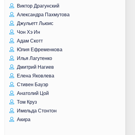
Виктор Драгунский
Александра Пахмутова
Джульетт Льюис
Чон Хэ Ин
Адам Скотт
Юлия Ефременкова
Илья Лагутенко
Дмитрий Нагиев
Елена Яковлева
Стивен Бауэр
Анатолий Цой
Том Круз
Имельда Стонтон
Акира