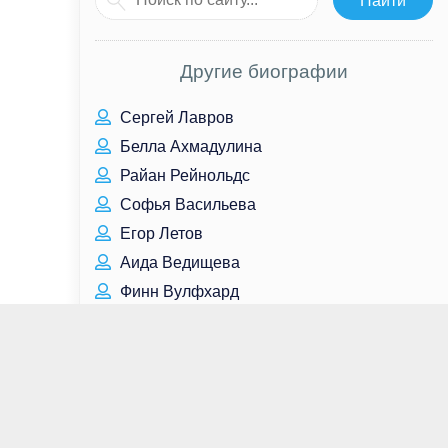
Другие биографии
Сергей Лавров
Белла Ахмадулина
Райан Рейнольдс
Софья Васильева
Егор Летов
Аида Ведищева
Финн Вулфхард
Кендалл Дженнер
Хён Бин
Розалин Санчес
Виктор Григорьев
ЛаТаня Ричардсон