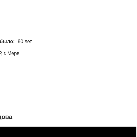
 было:
80 лет
, г. Мерв
дова