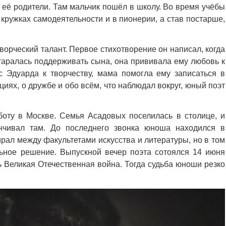
и её родители. Там мальчик пошёл в школу. Во время учёбы
кружках самодеятельности и в пионерии, а став постарше,
орческий талант. Первое стихотворение он написал, когда
старалась поддерживать сына, она прививала ему любовь к
ес Эдуарда к творчеству, мама помогла ему записаться в
циях, о дружбе и обо всём, что наблюдал вокруг, юный поэт
оту в Москве. Семья Асадовых поселилась в столице, и
нчивал там. До последнего звонка юноша находился в
рал между факультетами искусства и литературы, но в том
льное решение. Выпускной вечер поэта сотоялся 14 июня
ь Великая Отечественная война. Тогда судьба юноши резко