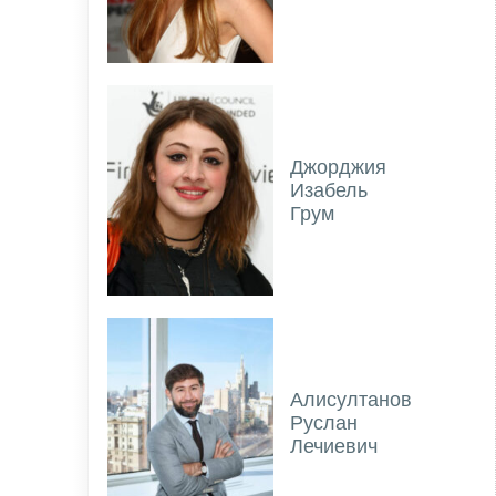
Джорджия
Изабель
Грум
Алисултанов
Руслан
Лечиевич