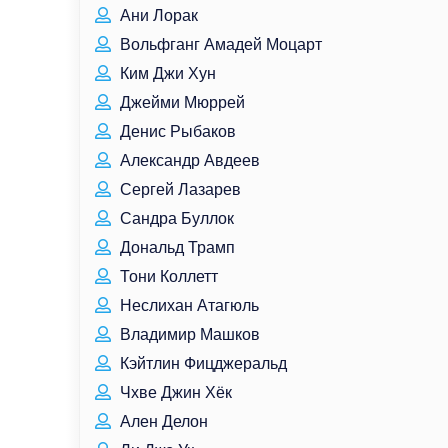
Ани Лорак
Вольфганг Амадей Моцарт
Ким Джи Хун
Джейми Мюррей
Денис Рыбаков
Александр Авдеев
Сергей Лазарев
Сандра Буллок
Дональд Трамп
Тони Коллетт
Неслихан Атагюль
Владимир Машков
Кэйтлин Фицджеральд
Чхве Джин Хёк
Ален Делон