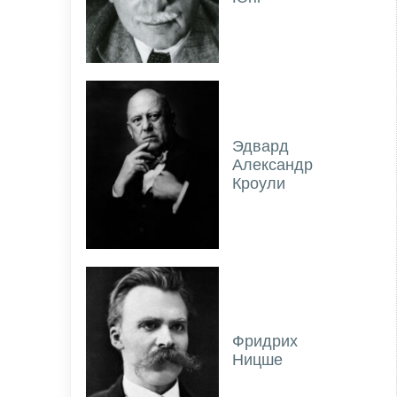
Эдвард
Александр
Кроули
Фридрих
Ницше