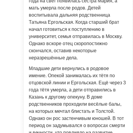
года на свет появилась сестра Мария, а
мать умерла после родов. Детей
воспитывала дальняя родственница
Татьяна Ергольская. Когда старший брат
начал готовиться к поступлению в
университет, семья отправилась в Москву.
Однако вскоре отец скоропостижно
скончался, оставив некоторые
неразрешённые дела.
Младшие дети вернулись в родовое
имение. Опекой занималась их тётя по
отцовской линии и Ергольская. Ещё через 3
года тётя умерла, а дети отправились в
Казань к другому опекуну. В доме
родственников проходили весёлые балы,
на которых мечтал блистать и Толстой.
Однако он рос застенчивым юношей. В тот
период он задумывался о вопросах смерти
и вечности, что повлияло на развитие