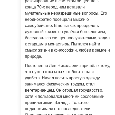
разочарование в светском обществе. С
конца 70-х перед ним вставали
мучительные неразрешимые вопросы. Его
неоднократно посещали мысли о
самоубийстве. В попытках преодолеть
духовный кризис он увлёкся богословием,
беседовал со священнослужителями, ходил
к старцам в монастырь. Пытался найти
смысл жизни в философии, любви к земле и
природе.
Постепенно Лев Николаевич пришёл к тому,
что нужно отказаться от богатства и
удобств. Начал носить простую одежду,
занимался физическим трудом, стал
вегетарианцем. Он отрицал государство,
хотя и пользовался многими сословными
привилегиями. Взгляды Толстого
поддерживали его последователи.
Отношения с церковью и властями