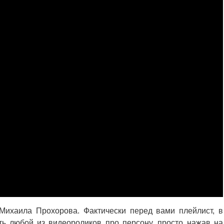
Михаила Прохорова. Фактически перед вами плейлист, в
ь любой из видеороликов про персону, просто нажав на