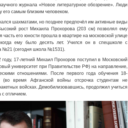
 научного журнала «Новое литературное обозрение». Люди
у его самым близким человеком.
кался шахматами, но позднее предпочёл им активные виды
. Высокий рост Михаила Прохорова (203 см) позволял ему
я часть его юности прошла в квартире на московской улице
 когда ему было десять лет. Учился он в спецшколе с
а №21 (сегодня школа №1531).
 году, 17-летний Михаил Прохоров поступил в Московский
овый университет при Правительстве РФ) на направление,
ескими отношениями. После первого года обучения 18-
(во время Афганской войны отсрочка студентам не
 ракетных войсках. Демобилизовавшись, продолжил учиться
а с отличием.