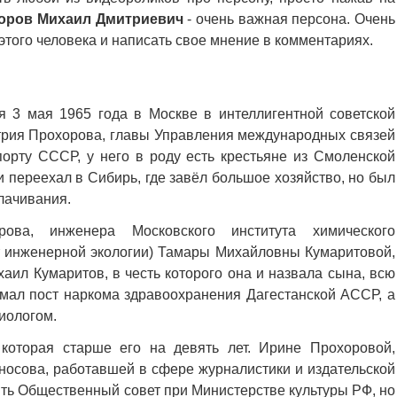
оров Михаил Дмитриевич
- очень важная персона. Очень
того человека и написать свое мнение в комментариях.
 3 мая 1965 года в Москве в интеллигентной советской
итрия Прохорова, главы Управления международных связей
порту СССР, у него в роду есть крестьяне из Смоленской
и переехал в Сибирь, где завёл большое хозяйство, но был
улачивания.
ова, инженера Московского института химического
т инженерной экологии) Тамары Михайловны Кумаритовой,
аил Кумаритов, в честь которого она и назвала сына, всю
имал пост наркома здравоохранения Дагестанской АССР, а
иологом.
которая старше его на девять лет. Ирине Прохоровой,
носова, работавшей в сфере журналистики и издательской
ить Общественный совет при Министерстве культуры РФ, но