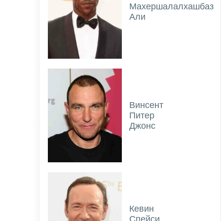
Махершалалхашбаз
Али
Винсент
Питер
Джонс
Кевин
Спейси