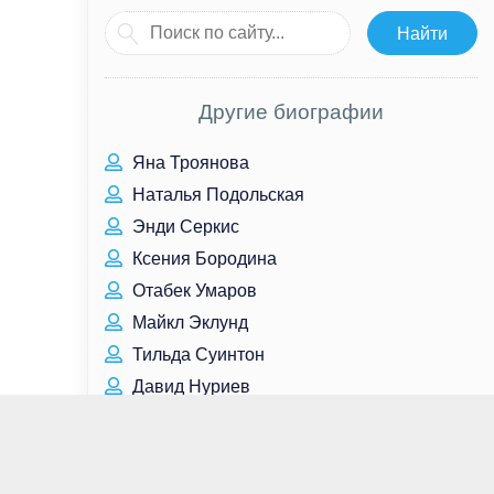
Другие биографии
Яна Троянова
Наталья Подольская
Энди Серкис
Ксения Бородина
Отабек Умаров
Майкл Эклунд
Тильда Суинтон
Давид Нуриев
Владислав Котлярский
Владимир Новиков
Энн Дудек