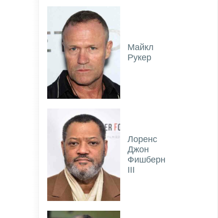
Майкл
Рукер
Лоренс
Джон
Фишберн
III