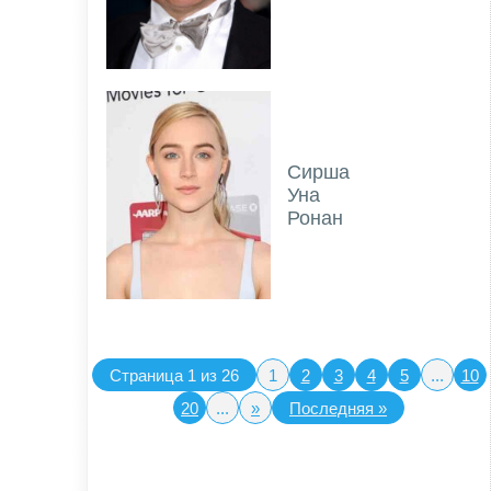
Сирша
Уна
Ронан
Страница 1 из 26
1
2
3
4
5
...
10
20
...
»
Последняя »