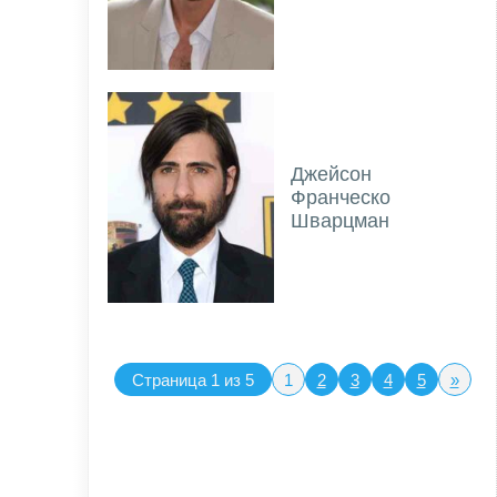
Джейсон
Франческо
Шварцман
Страница 1 из 5
1
2
3
4
5
»