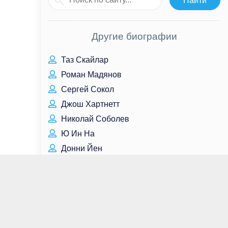
Другие биографии
Таз Скайлар
Роман Мадянов
Сергей Сокол
Джош Хартнетт
Николай Соболев
Ю Ин На
Донни Йен
О Ён Су
Доминик Пёрселл
Джессика Честейн
Виола Дэвис
Эллиот Пейдж