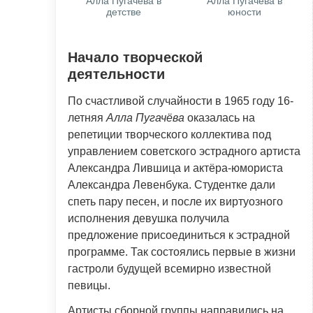
Алла Пугачёва в
Алла Пугачёва в
детстве
юности
Начало творческой
деятельности
По счастливой случайности в 1965 году 16-
летняя
Алла Пугачёва
оказалась на
репетиции творческого коллектива под
управлением советского эстрадного артиста
Александра Лившица и актёра-юмориста
Александра Левенбука. Студентке дали
спеть пару песен, и после их виртуозного
исполнения девушка получила
предложение присоединиться к эстрадной
программе. Так состоялись первые в жизни
гастроли будущей всемирно известной
певицы.
Артисты сборной группы направились на