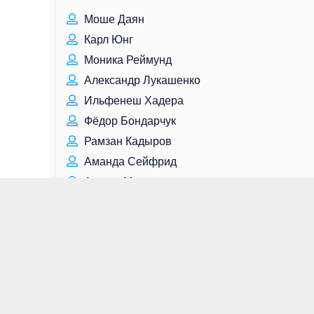
Моше Даян
Карл Юнг
Моника Реймунд
Александр Лукашенко
Ильфенеш Хадера
Фёдор Бондарчук
Рамзан Кадыров
Аманда Сейфрид
Ангела Меркель
Хит Леджер
Мерьем Узерли
Лиза Мари Пресли
Джеймс Макэвой
Гвендолин Кристи
Фелиция Дэй