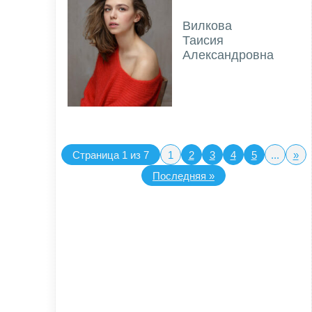
Вилкова
Таисия
Александровна
Страница 1 из 7
1
2
3
4
5
...
»
Последняя »