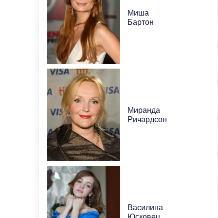
Миша
Бартон
Миранда
Ричардсон
Василина
Юсковец