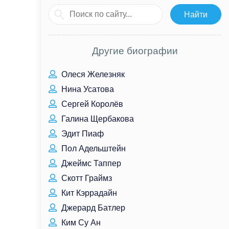
Другие биографии
Олеся Железняк
Нина Усатова
Сергей Королёв
Галина Щербакова
Эдит Пиаф
Пол Адельштейн
Джеймс Таппер
Скотт Граймз
Кит Кэррадайн
Джерард Батлер
Ким Су Ан