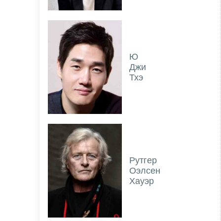
Ю
Джи
Тхэ
Рутгер
Оэлсен
Хауэр