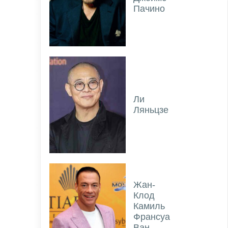
Пачино
Ли
Ляньцзе
Жан-
Клод
Камиль
Франсуа
Ван