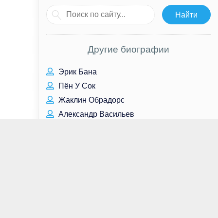
Другие биографии
Эрик Бана
Пён У Сок
Жаклин Обрадорс
Александр Васильев
Шон Бин
Райан Гослинг
Кирси Клемонс
Анатолий Крупнов
Александр Балунов
Чулпан Хаматова
Уэс Стьюди