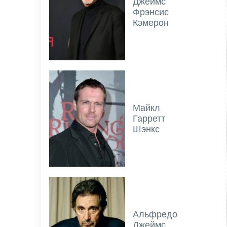
Джеймс
Фрэнсис
Кэмерон
Майкл
Гарретт
Шэнкс
Альфредо
Джеймс