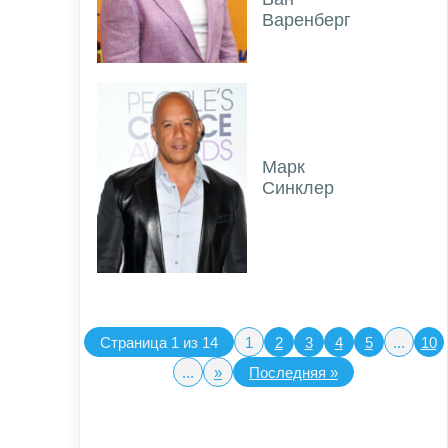
Варенберг
Марк
Синклер
Страница 1 из 14
1
2
3
4
5
...
10
...
»
Последняя »