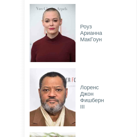
Роуз
Арианна
МакГоун
Лоренс
Джон
Фишберн
III