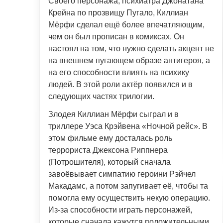
Своего персонажа, психиатра Джонатана
Крейна по прозвищу Пугало, Киллиан
Мёрфи сделал ещё более впечатляющим,
чем он был прописан в комиксах. Он
настоял на том, что нужно сделать акцент не
на внешнем пугающем образе антигероя, а
на его способности влиять на психику
людей. В этой роли актёр появился и в
следующих частях трилогии.
Злодея Киллиан Мёрфи сыграл и в
триллере Уэса Крэйвена «Ночной рейс». В
этом фильме ему досталась роль
террориста Джексона Риппнера
(Потрошителя), который сначала
завоёвывает симпатию героини Рэйчел
Макадамс, а потом запугивает её, чтобы та
помогла ему осуществить некую операцию.
Из-за способности играть персонажей,
которые сначала кажутся положительными,