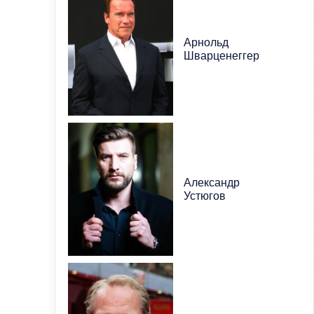
Арнольд
Шварценеггер
Александр
Устюгов