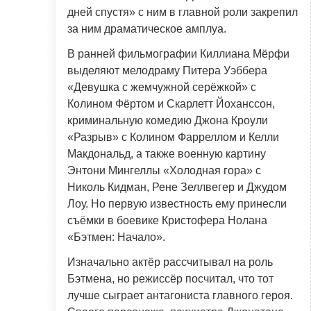
дней спустя» с ним в главной роли закрепил
за ним драматическое амплуа.
В ранней фильмографии Киллиана Мёрфи
выделяют мелодраму Питера Уэббера
«Девушка с жемчужной серёжкой» с
Колином Фёртом и Скарлетт Йоханссон,
криминальную комедию Джона Кроули
«Разрыв» с Колином Фарреллом и Келли
Макдональд, а также военную картину
Энтони Мингеллы «Холодная гора» с
Николь Кидман, Рене Зеллвегер и Джудом
Лоу. Но первую известность ему принесли
съёмки в боевике Кристофера Нолана
«Бэтмен: Начало».
Изначально актёр рассчитывал на роль
Бэтмена, но режиссёр посчитал, что тот
лучше сыграет антагониста главного героя.