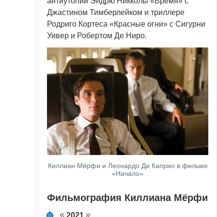
антиутопии Эндрю Никколы «Время» с
Джастином Тимберлейком и триллере
Родриго Кортеса «Красные огни» c Сигурни
Уивер и Робертом Де Ниро.
Киллиан Мёрфи и Леонардо Ди Каприо в фильме
«Начало»
Фильмография Киллиана Мёрфи
2021