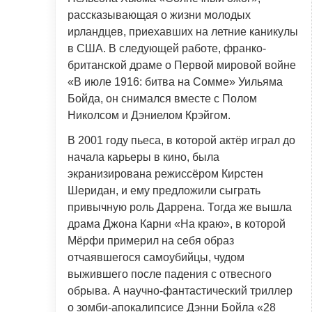
рассказывающая о жизни молодых
ирландцев, приехавших на летние каникулы
в США. В следующей работе, франко-
британской драме о Первой мировой войне
«В июле 1916: битва на Сомме» Уильяма
Бойда, он снимался вместе с Полом
Николсом и Дэниелом Крэйгом.
В 2001 году пьеса, в которой актёр играл до
начала карьеры в кино, была
экранизирована режиссёром Кирстен
Шеридан, и ему предложили сыграть
привычную роль Даррена. Тогда же вышла
драма Джона Карни «На краю», в которой
Мёрфи примерил на себя образ
отчаявшегося самоубийцы, чудом
выжившего после падения с отвесного
обрыва. А научно-фантастический триллер
о зомби-апокалипсисе Дэнни Бойла «28