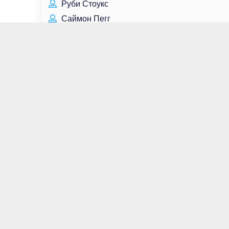
Руби Стоукс
Саймон Пегг
Джонни Депп
Александр Лебедев
Ума Турман
Чан Дон Юн
Игорь Пушкарёв
Мари Краймбрери
Джесси Племонс
Антон Лапенко
Мария Костюк
Кэтлин Робертсон
Варлам Шаламов
Роуз Бирн
Хью Дэнси
Бри Ларсон