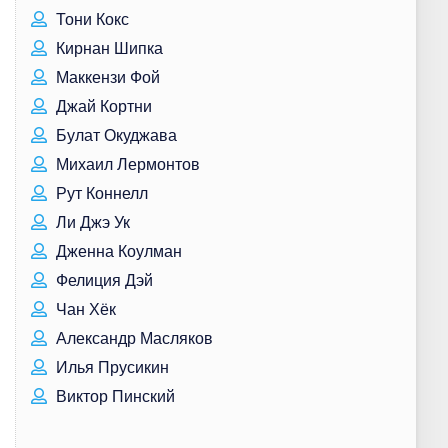
Тони Кокс
Кирнан Шипка
Маккензи Фой
Джай Кортни
Булат Окуджава
Михаил Лермонтов
Рут Коннелл
Ли Джэ Ук
Дженна Коулман
Фелиция Дэй
Чан Хёк
Александр Масляков
Илья Прусикин
Виктор Пинский