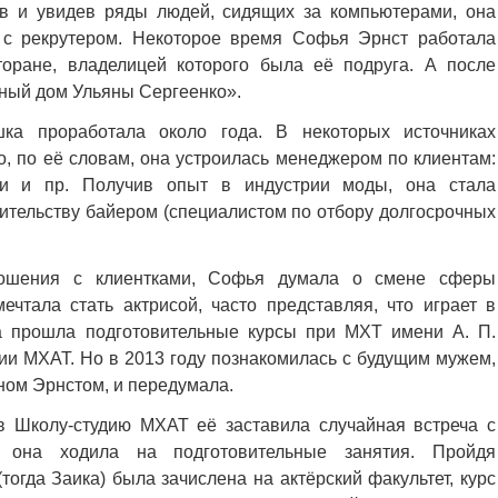
ов и увидев ряды людей, сидящих за компьютерами, она
ь с рекрутером. Некоторое время Софья Эрнст работала
оране, владелицей которого была её подруга. А после
дный дом Ульяны Сергеенко».
ка проработала около года. В некоторых источниках
о, по её словам, она устроилась менеджером по клиентам:
ки и пр. Получив опыт в индустрии моды, она стала
ительству байером (специалистом по отбору долгосрочных
ношения с клиентками, Софья думала о смене сферы
ечтала стать актрисой, часто представляя, что играет в
 прошла подготовительные курсы при МХТ имени А. П.
дии МХАТ. Но в 2013 году познакомилась с будущим мужем,
ном Эрнстом, и передумала.
в Школу-студию МХАТ её заставила случайная встреча с
и она ходила на подготовительные занятия. Пройдя
огда Заика) была зачислена на актёрский факультет, курс