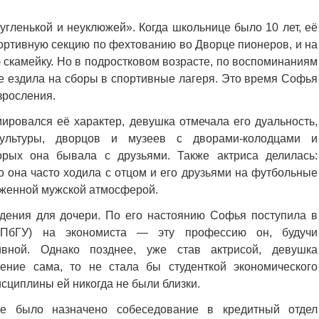
ругленькой и неуклюжей». Когда школьнице было 10 лет, её
спортивную секцию по фехтованию во Дворце пионеров, и на
 скамейку. Но в подростковом возрасте, по воспоминаниям
же ездила на сборы в спортивные лагеря. Это время Софья
зросления.
ировался её характер, девушка отмечала его дуальность,
ультуры, дворцов и музеев с дворами-колодцами и
орых она бывала с друзьями. Также актриса делилась:
о она часто ходила с отцом и его друзьями на футбольные
раженной мужской атмосферой.
дения для дочери. По его настоянию Софья поступила в
 (СПбГУ) на экономиста — эту профессию он, будучи
ивной. Однако позднее, уже став актрисой, девушка
ение сама, то не стала бы студенткой экономического
исциплины ей никогда не были близки.
е было назначено собеседование в кредитный отдел