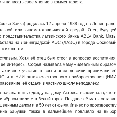
а и написать свое мнение в комментариях.
офья Заика) родилась 12 апреля 1988 года в Ленинграде.
альной или кинематографической средой. Отец будущей
о представительства латвийского банка ABLV Bank. Мать,
ботала на Ленинградской АЭС (ЛАЭС) в городе Сосновый
 психологом.
стливым. Хотя её отец был строг в вопросах воспитания,
ла её интересы. Софья называла маму «идеальным образом
 активное участие в воспитании девочки принимали её
ЭС и в НИИ оптико-электронного приборостроения (НИИ
азование, её отдали в частную школу неподалёку.
и начала шить одежду на дому. Актриса вспоминала, что в
и чёрном жилете в белый горох. Позднее её мать, оставив
 швейным делом и в 50 лет открыла бизнес по производству
ение бабушки также в дальнейшем повлияло на выбор