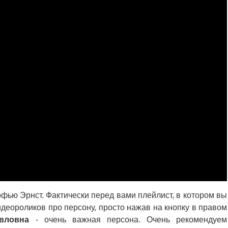
фью Эрнст. Фактически перед вами плейлист, в котором вы
деороликов про персону, просто нажав на кнопку в правом
вловна
- очень важная персона. Очень рекомендуем