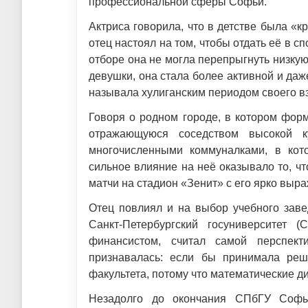
профессиональной сферы Софьи.
Актриса говорила, что в детстве была «к
отец настоял на том, чтобы отдать её в 
отборе она не могла перепрыгнуть низкую
девушки, она стала более активной и да
называла хулиганским периодом своего в
Говоря о родном городе, в котором форм
отражающуюся соседством высокой к
многочисленными коммуналками, в кот
сильное влияние на неё оказывало то, чт
матчи на стадион «Зенит» с его ярко вы
Отец повлиял и на выбор учебного заве
Санкт-Петербургский госуниверситет
финансистом, считал самой перспект
признавалась: если бы принимала реш
факультета, потому что математические д
Незадолго до окончания СПбГУ Софь