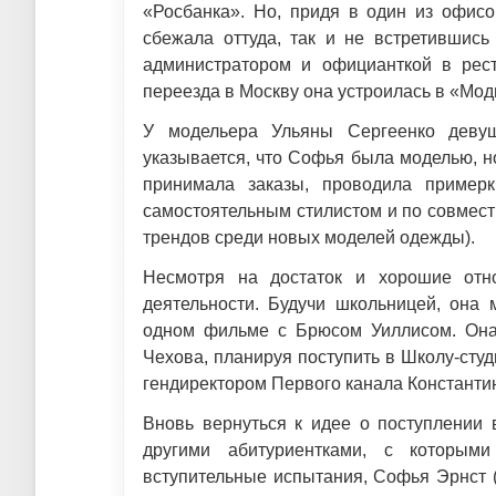
«Росбанка». Но, придя в один из офис
сбежала оттуда, так и не встретившис
администратором и официанткой в рест
переезда в Москву она устроилась в «Мо
У модельера Ульяны Сергеенко девуш
указывается, что Софья была моделью, н
принимала заказы, проводила пример
самостоятельным стилистом и по совмест
трендов среди новых моделей одежды).
Несмотря на достаток и хорошие от
деятельности. Будучи школьницей, она м
одном фильме с Брюсом Уиллисом. Она
Чехова, планируя поступить в Школу-сту
гендиректором Первого канала Константи
Вновь вернуться к идее о поступлении 
другими абитуриентками, с которым
вступительные испытания, Софья Эрнст (т