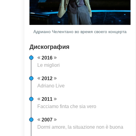
Адриано Челентано во время своего концерта
Дискография
2016
Le migliori
2012
Adriano Live
2011
Facciamo finta che sia vero
2007
Dormi amore, la situazione non è buona