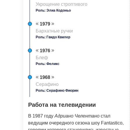
Укрощение строптивого
Роль: Элиа Кодоньо
1979
Бархатные ручки
Роль: Гвидо Квилер
1976
Блеф
Роль: Феликс
1968
Серафино
Роль: Серафино Фиорин
Работа на телевидении
В 1987 году
Адриано Челентано
стал
ведущим очередного сезона шоу Fantastico,
героями которого становились известные