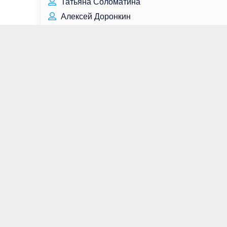
Татьяна Соломатина
Алексей Доронкин
Кэтлин Куинлан
Ма Дон Сок
Клава Кока
Данила Козловский
Андреа Боуэн
Джозеф Маццелло
Леонид Брежнев
Кори Рейнольд
Карл Урбан
Ирина Белых
Роберт Шиэн
Кит Кэррадайн
Николай Добрынин
Сергей Собянин