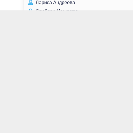
Лариса Андреева
Джейсон Манцукас
Мишель Родригес
Хон Чжон Хён
Тересса Лиэн
Артём Молчанов
Алексис Денисоф
Алиша Боэ
Александр Гордон
Гай Юлий Цезарь
Тайриз Гибсон
Сергей Емельянов
Том Блит
Сэм Ллойд
Михаил Булгаков
Мелисса Баррера