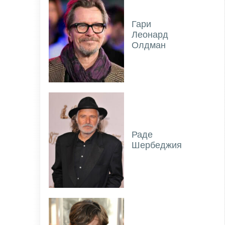
Гари
Леонард
Олдман
Раде
Шербеджия