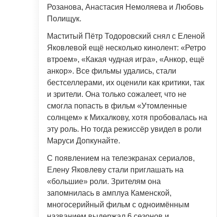
Розанова, Анастасия Немоляева и Любовь
Полищук.
Маститый Пётр Тодоровский снял с Еленой
Яковлевой ещё несколько кинолент: «Ретро
втроем», «Какая чудная игра», «Анкор, ещё
анкор». Все фильмы удались, стали
бестселлерами, их оценили как критики, так
и зрители. Она только сожалеет, что не
смогла попасть в фильм «Утомленные
солнцем» к Михалкову, хотя пробовалась на
эту роль. Но тогда режиссёр увидел в роли
Маруси Допкунайте.
С появлением на телеэкранах сериалов,
Елену Яковлеву стали приглашать на
«большие» роли. Зрителям она
запомнилась в амплуа Каменской,
многосерийный фильм с одноимённым
названием выдержал 6 сезонов и,