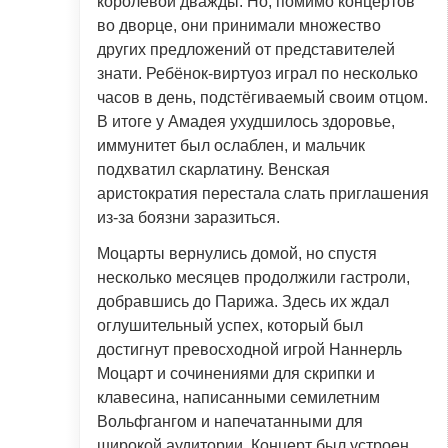
королевой дважды. Но, помимо концертов
во дворце, они принимали множество
других предложений от представителей
знати. Ребёнок-виртуоз играл по несколько
часов в день, подстёгиваемый своим отцом.
В итоге у Амадея ухудшилось здоровье,
иммунитет был ослаблен, и мальчик
подхватил скарлатину. Венская
аристократия перестала слать приглашения
из-за боязни заразиться.
Моцарты вернулись домой, но спустя
несколько месяцев продолжили гастроли,
добравшись до Парижа. Здесь их ждал
оглушительный успех, который был
достигнут превосходной игрой Наннерль
Моцарт и сочинениями для скрипки и
клавесина, написанными семилетним
Вольфгангом и напечатанными для
широкой аудитории. Концерт был устроен