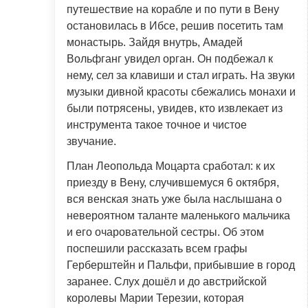
путешествие на корабле и по пути в Вену
остановилась в Ибсе, решив посетить там
монастырь. Зайдя внутрь, Амадей
Вольфганг увидел орган. Он подбежал к
нему, сел за клавиши и стал играть. На звуки
музыки дивной красоты сбежались монахи и
были потрясены, увидев, кто извлекает из
инструмента такое точное и чистое
звучание.
План Леопольда Моцарта сработал: к их
приезду в Вену, случившемуся 6 октября,
вся венская знать уже была наслышана о
невероятном таланте маленького мальчика
и его очаровательной сестры. Об этом
поспешили рассказать всем графы
Герберштейн и Пальфи, прибывшие в город
заранее. Слух дошёл и до австрийской
королевы Марии Терезии, которая