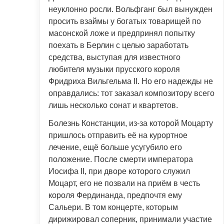
неуклонно росли. Вольфганг был вынужден
просить взаймы у богатых товарищей по
масонской ложе и предпринял попытку
поехать в Берлин с целью заработать
средства, выступая для известного
любителя музыки прусского короля
Фридриха Вильгельма II. Но его надежды не
оправдались: тот заказал композитору всего
лишь несколько сонат и квартетов.
Болезнь Констанции, из-за которой Моцарту
пришлось отправить её на курортное
лечение, ещё больше усугубило его
положение. После смерти императора
Иосифа II, при дворе которого служил
Моцарт, его не позвали на приём в честь
короля Фердинанда, предпочтя ему
Сальери. В том концерте, которым
дирижировал соперник, принимали участие