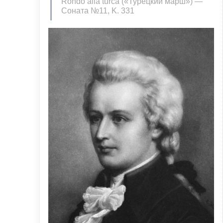
Rondo alla turca («Турецкий марш») —
Соната №11, K. 331