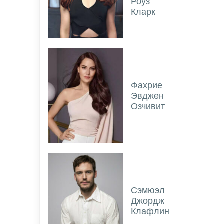
Роуз
Кларк
Фахрие
Эвджен
Озчивит
Сэмюэл
Джордж
Клафлин