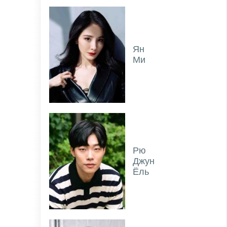
Ян
Ми
Рю
Джун
Ёль