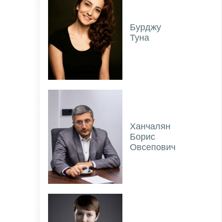
Бурджу
Туна
Ханчалян
Борис
Овсепович