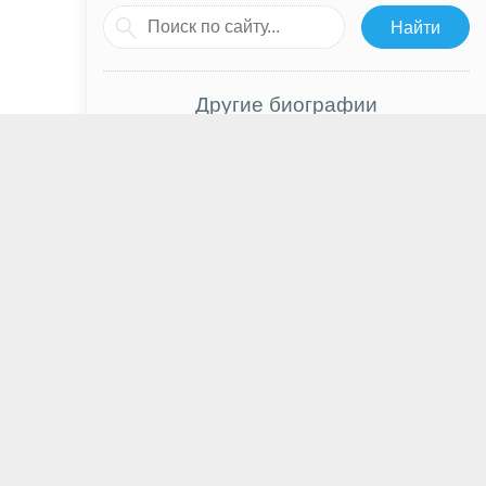
Другие биографии
Зои Салдана
Жан-Люк Годар
Дмитрий Рогозин
Стелла Маив
Анатолий Крупнов
Юлия Высоцкая
Дмитрий Абзалов
Лора Хэрриер
Шон Патрик Флэнери
Элизабет Блэкмор
Роза Сябитова