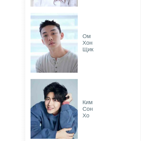
Ом
Хон
Щик
Ким
Сон
Хо