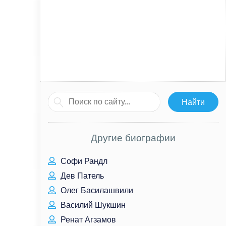
Другие биографии
Софи Рандл
Дев Патель
Олег Басилашвили
Василий Шукшин
Ренат Агзамов