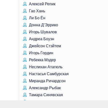
Алексей Репик
Гао Хань
Ли Бо Ён
Донна Д’Эррико
Игорь Шувалов
Андреа Боуэн
Джейсон Стэйтем
Игорь Гордин
Ребекка Мэдер
Неслихан Атагюль
Настасья Самбурская
Миранда Ричардсон
Александр Рыбак
Тамара Синявская
Холли Вэлэнс