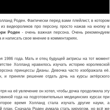
лланд Роден. Фактически перед вами плейлист, в котором
из видеороликов про персону, просто нажав на кнопку в
эри Роден
- очень важная персона. Очень рекомендуем
а и написать свое мнение в комментариях.
я 1986 года. Мать и отец будущей актрисы на тот момент
етстве Холланд нравилось изучать историю королевской
ерсона принцессы Дианы. Девочка часто изображала её.
н, и приняли решение отдать дочь на курсы актёрского
ря на её увлечение он хотел, чтобы дочка продолжила эту
овиной года на подготовительных медицинских курсах при
оторое время Холланд стала изучать другие науки, а
й план. Сначала Роден думала стать хирургом, но всё же