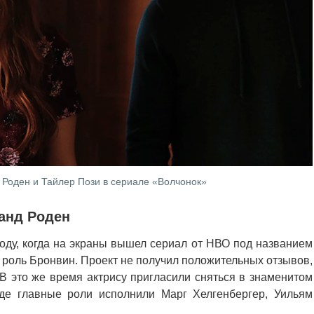
 Роден и Тайлер Пози в сериале «Волчонок»
анд Роден
оду, когда на экраны вышел сериал от НВО под названием
 роль Бронвин. Проект не получил положительных отзывов,
В это же время актрису пригласили сняться в знаменитом
 где главные роли исполнили Марг Хелгенбергер, Уильям