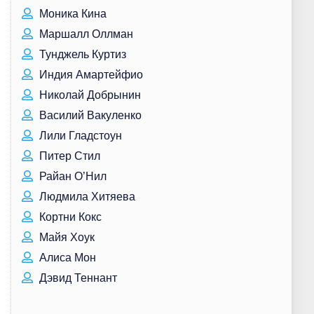
Моника Кина
Маршалл Оллман
Тунджель Куртиз
Индия Амартейфио
Николай Добрынин
Василий Вакуленко
Лили Гладстоун
Питер Стил
Райан О’Нил
Людмила Хитяева
Кортни Кокс
Майя Хоук
Алиса Мон
Дэвид Теннант