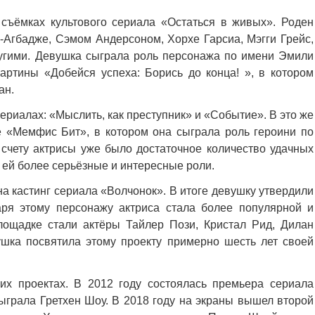
 съёмках культового сериала «Остаться в живых». Роден
-Агбадже, Сэмом Андерсоном, Хорхе Гарсиа, Мэгги Грейс,
угими. Девушка сыграла роль персонажа по имени Эмили
картины «Добейся успеха: Борись до конца! », в котором
ан.
ериалах: «Мыслить, как преступник» и «Событие». В это же
е «Мемфис Бит», в котором она сыграла роль героини по
счету актрисы уже было достаточное количество удачных
 ей более серьёзные и интересные роли.
а кастинг сериала «Волчонок». В итоге девушку утвердили
ря этому персонажу актриса стала более популярной и
лощадке стали актёры Тайлер Пози, Кристал Рид, Дилан
ушка посвятила этому проекту примерно шесть лет своей
их проектах. В 2012 году состоялась премьера сериала
сыграла Гретхен Шоу. В 2018 году на экраны вышел второй