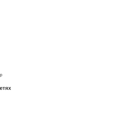
ер
етях