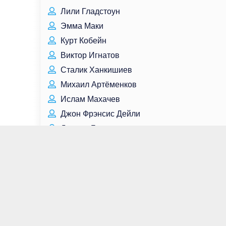
Лили Гладстоун
Эмма Маки
Курт Кобейн
Виктор Игнатов
Сталик Ханкишиев
Михаил Артёменков
Ислам Махачев
Джон Фрэнсис Дейли
Джесси Бакли
Нам Джу Хёк
Кристофер Хивью
Гузель Яхина
Ли Су Хёк
Луи де Фюнес
Дженна Коулман