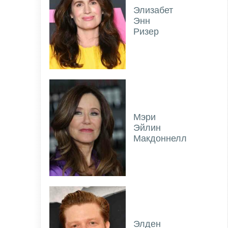
Элизабет
Энн
Ризер
Мэри
Эйлин
Макдоннелл
Элден