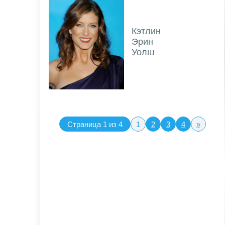
Кэтлин
Эрин
Уолш
Страница 1 из 4
1
2
3
4
»