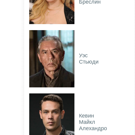
Бреслин
Уэс
Стьюди
Кевин
Майкл
Алехандро