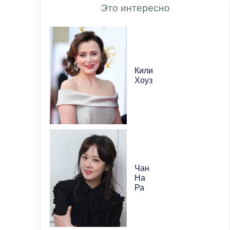
Это интересно
Кили
Хоуз
Чан
На
Ра