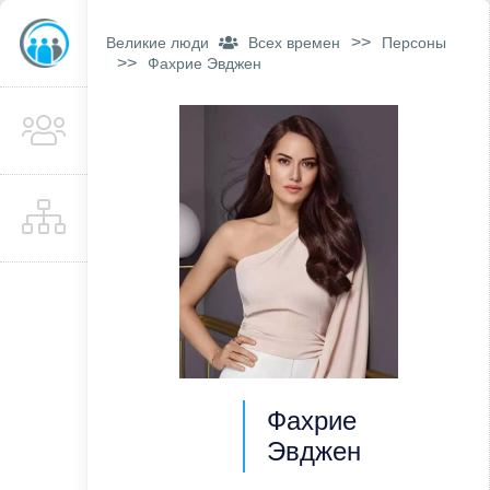
>>
Великие люди
Всех времен
Персоны
>>
Фахрие Эвджен
Фахрие
Эвджен