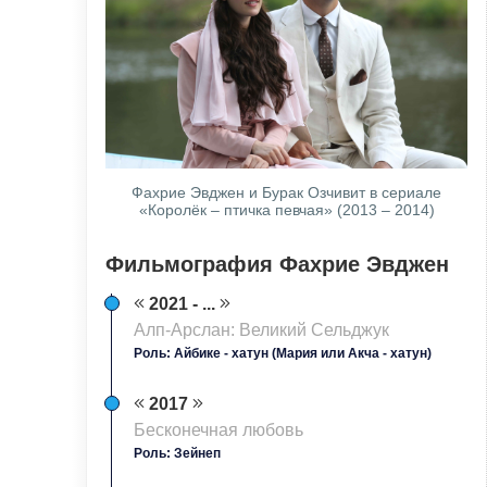
Фахрие Эвджен и Бурак Озчивит в сериале
«Королёк – птичка певчая» (2013 – 2014)
Фильмография Фахрие Эвджен
2021 - ...
Алп-Арслан: Великий Сельджук
Роль: Айбике - хатун (Мария или Акча - хатун)
2017
Бесконечная любовь
Роль: Зейнеп