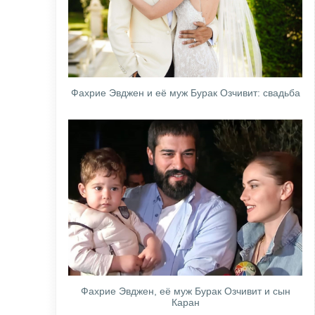
Фахрие Эвджен и её муж Бурак Озчивит: свадьба
Фахрие Эвджен, её муж Бурак Озчивит и сын
Каран