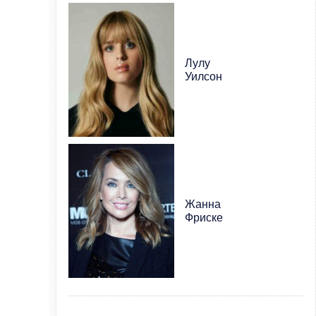
Лулу
Уилсон
Жанна
Фриске