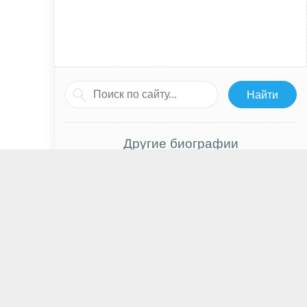
Другие биографии
Яна Чурикова
Эрнест Мацкявичюс
Анна Ахматова
Джейсон Бейтман
Максим Иванов
Джули Эндрюс
Юрий Дудь