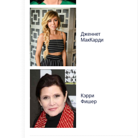
Дженнет
МакКарди
Кэрри
Фишер