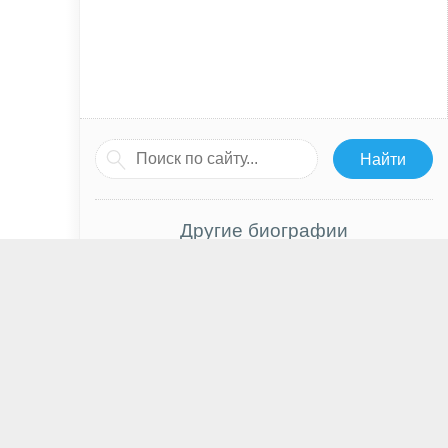
Другие биографии
Мэри Элизабет Мастрантонио
Элизабет Мосс
Джейсон Кларк
Лев Яшин
Уилла Фицджералд
Майкл Патрик Макгилл