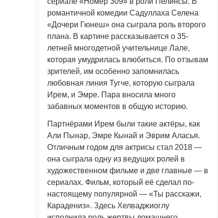
сериале «Номер 309» в роли Пелинсы. В
романтичной комедии Садуллаха Селена
«Дочери Гюнеш» она сыграла роль второго
плана. В картине рассказывается о 35-
летней многодетной учительнице Лале,
которая умудрилась влюбиться. По отзывам
зрителей, им особенно запомнилась
любовная линия Тугче, которую сыграла
Ирем, и Эмре. Пара вносила много
забавных моментов в общую историю.
Партнёрами Ирем были такие актёры, как
Али Пынар, Эмре Кынай и Эврим Аласья.
Отличным годом для актрисы стал 2018 —
она сыграла одну из ведущих ролей в
художественном фильме и две главные — в
сериалах. Фильм, который её сделал по-
настоящему популярной — «Ты расскажи,
Карадениз». Здесь Хелваджиоглу
исполнила роль жертвы домашнего