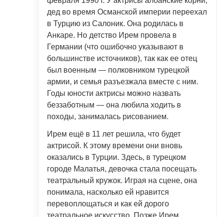
февраля 1990 г. У актрисы албанские корни,
дед во время Османской империи переехал
в Турцию из Салоник. Она родилась в
Анкаре. Но детство Ирем провела в
Германии (что ошибочно указывают в
большинстве источников), так как ее отец
был военным — полковником турецкой
армии, и семья разъезжала вместе с ним.
Годы юности актрисы можно назвать
беззаботным — она любила ходить в
походы, занималась рисованием.
Ирем ещё в 11 лет решила, что будет
актрисой. К этому времени они вновь
оказались в Турции. Здесь, в турецком
городе Малатья, девочка стала посещать
театральный кружок. Играя на сцене, она
понимала, насколько ей нравится
перевоплощаться и как ей дорого
театральное искусство. Позже Ирем