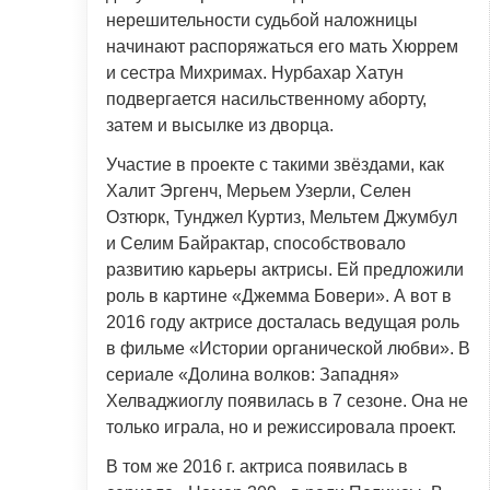
нерешительности судьбой наложницы
начинают распоряжаться его мать Хюррем
и сестра Михримах. Нурбахар Хатун
подвергается насильственному аборту,
затем и высылке из дворца.
Участие в проекте с такими звёздами, как
Халит Эргенч, Мерьем Узерли, Селен
Озтюрк, Тунджел Куртиз, Мельтем Джумбул
и Селим Байрактар, способствовало
развитию карьеры актрисы. Ей предложили
роль в картине «Джемма Бовери». А вот в
2016 году актрисе досталась ведущая роль
в фильме «Истории органической любви». В
сериале «Долина волков: Западня»
Хелваджиоглу появилась в 7 сезоне. Она не
только играла, но и режиссировала проект.
В том же 2016 г. актриса появилась в