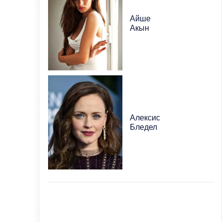
Айше
Акын
Алексис
Бледел