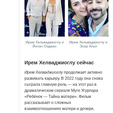
Ирем Хельваджиоглу и
Ирем Хельваджиоглу и
Йолач Озджан
Эсер Альп
Ирем Хелваджиоглу сейчас
Ирем Хелваджиоглу
продолжает активно
развивать карьеру. В 2022 году она снова
сыграла главную роль — на этот раз в
драматическом сериале Муге Угурлара
«Ребёнок — Тайна матери». Фильм
рассказывает о сложных
взаимоотношениях матери и дочери.