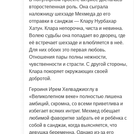
второстепенная роль. Она сыграла
наложницу шехзаде Мехмеда до его
отправки в санджак — Клару Нурбахар
Хатун. Клара непорочна, чиста и невинна.
Волею судьбы она попадает во дворец, где
её встречает шехзаде и влюбляется в неё.
Для них обоих это первая любовь.
Отношения пары полны нежности,
чувственности и страсти. С другой стороны,
Клара покоряет окружающих своей
добротой.
Героиня Ирем Хелваджиоглу в
«Великолепном веке» полностью лишена
амбиций, скромна, со всеми приветлива и
избегает всяких интриг. Мехмед обещает
любимой фаворитке забрать её и ребёнка с
собой в санджак, когда выясняется, что
девушка беременна. Однако из-за его