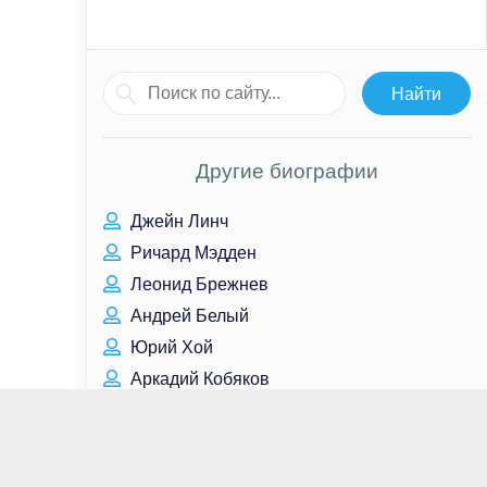
Другие биографии
Джейн Линч
Ричард Мэдден
Леонид Брежнев
Андрей Белый
Юрий Хой
Аркадий Кобяков
Настасья Самбурская
Дмитрий Маликов
Егор Летов