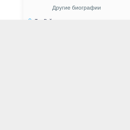
Другие биографии
Тед Рэйми
Дэвид Андерс
Леа Сейду
Наталья Сергунина
Пётр Лундстрем
Георгий Вицин
Элизабет Арнуа
Дима Билан
Стерлинг К. Браун
Тэмзин Аутуэйт
Стелла Маив
Алан Тьюдик
Леонид Филатов