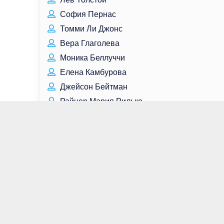
София Пернас
Томми Ли Джонс
Вера Глаголева
Моника Беллуччи
Елена Камбурова
Джейсон Бейтман
Райнер Мария Рильке
Ларс Миккельсен
Николас Холт
Анна Снаткина
Кэтрин Ньютон
Пётр Фёдоров
Андрей Звягинцев
Ольга Кузьмина
Пак Бо Гом