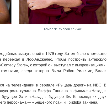
Томас Ф. Уилсон сейчас
медийных выступлений в 1979 году. Затем было множество
н переехал в Лос-Анджелес, чтобы построить актёрскую
«Comedy Store», с которой он выступал с импровизациями.
комиками, среди которых были Робин Уильямс, Билли
ся на телевидении в сериале «Рыцарь дорог» на NBC. В
ывную роль хулигана Биффа Таннена в фильме «Назад в
в будущее 2» и «Назад в будущее 3». В последних двух
оего персонажа — «Бешеного пса», и Гриффа Таннена.