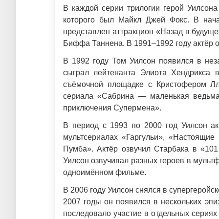
В каждой серии трилогии герой Уилсон
которого был Майкл Джей Фокс. В начал
представлен аттракцион «Назад в будуще
Биффа Таннена. В 1991–1992 году актёр 
В 1992 году Том Уилсон появился в нез
сыграл лейтенанта Элиота Хендрикса 
съёмочной площадке с Кристофером Лл
сериала «Сабрина — маленькая ведьма
приключения Супермена».
В период с 1993 по 2000 год Уилсон ак
мультсериалах «Гаргульи», «Настоящие
Пумба». Актёр озвучил Старбака в «101
Уилсон озвучивал разных героев в мульт
одноимённом фильме.
В 2006 году Уилсон снялся в супергеройс
2007 годы он появился в нескольких эп
последовало участие в отдельных сериях