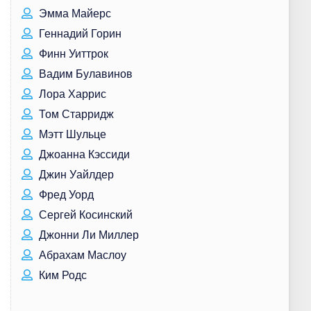
Эмма Майерс
Геннадий Горин
Финн Уиттрок
Вадим Булавинов
Лора Харрис
Том Старридж
Мэтт Шульце
Джоанна Кэссиди
Джин Уайлдер
Фред Уорд
Сергей Косинский
Джонни Ли Миллер
Абрахам Маслоу
Ким Родс