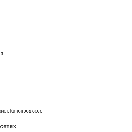
ия
рист, Кинопродюсер
сетях