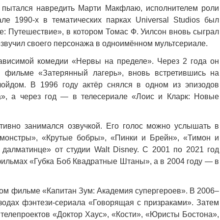
а пытался навредить Марти Макфлаю, исполнителем роли
е 1990-х в тематических парках Universal Studios был
е: Путешествие», в котором Томас Ф. Уилсон вновь сыграл
озвучил своего персонажа в одноимённом мультсериале.
ависимой комедии «Нервы на пределе». Через 2 года он
в фильме «Затерянный лагерь», вновь встретившись на
ойдом. В 1996 году актёр снялся в одном из эпизодов
», а через год — в телесериале «Лоис и Кларк: Новые
тивно занимался озвучкой. Его голос можно услышать в
 монстры», «Крутые бобры», «Пинки и Брейн», «Тимон и
 далматинце» от студии Walt Disney. С 2001 по 2021 год
фильмах «Губка Боб Квадратные Штаны», а в 2004 году — в
ком фильме «Капитан Зум: Академия супергероев». В 2006–
изодах фэнтези-сериала «Говорящая с призраками». Затем
 телепроектов «Доктор Хаус», «Кости», «Юристы Бостона»,