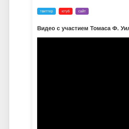
твиттер
ютуб
сайт
Видео с участием Томаса Ф. Уи