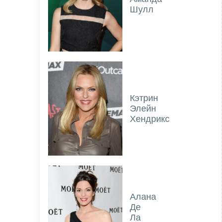
Шулл
Кэтрин
Элейн
Хендрикс
Алана
Де
Ла