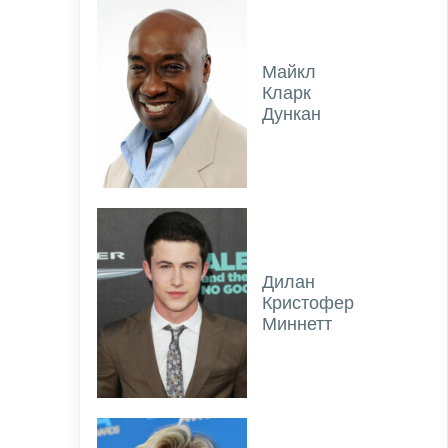
Майкл
Кларк
Дункан
Дилан
Кристофер
Миннетт