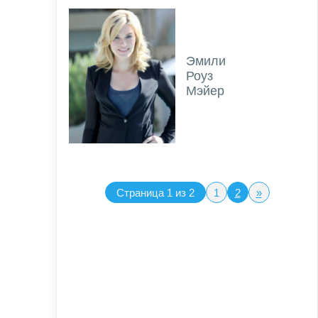
Эмили
Роуз
Мэйер
Страница 1 из 2
1
2
»