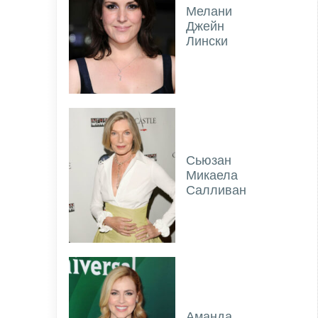
Мелани
Джейн
Лински
Сьюзан
Микаела
Салливан
Аманда