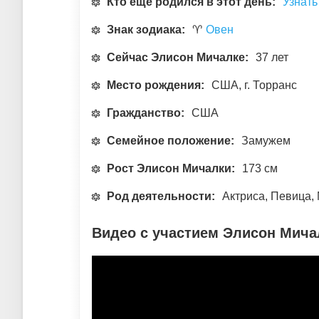
Кто еще родился в этот день:
Узнать
Знак зодиака:
♈
Овен
Сейчас Элисон Мичалке:
37 лет
Место рождения:
США, г. Торранс
Гражданство:
США
Семейное положение:
Замужем
Рост Элисон Мичалки:
173 см
Род деятельности:
Актриса, Певица, 
Видео с участием Элисон Мича