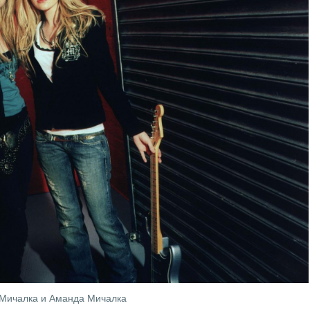
Мичалка и Аманда Мичалка