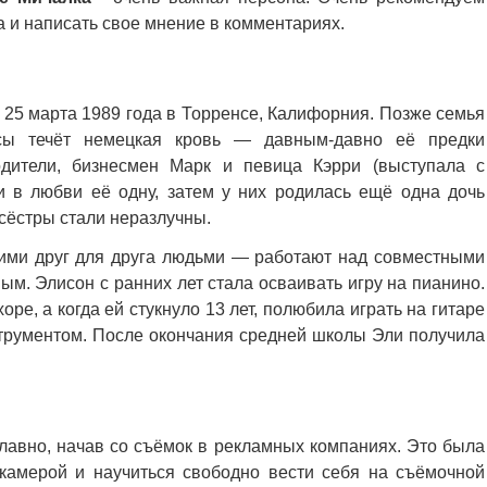
а и написать свое мнение в комментариях.
 25 марта 1989 года в Торренсе, Калифорния. Позже семья
сы течёт немецкая кровь — давным-давно её предки
дители, бизнесмен Марк и певица Кэрри (выступала с
ли в любви её одну, затем у них родилась ещё одна дочь
сёстры стали неразлучны.
ими друг для друга людьми — работают над совместными
ым. Элисон с ранних лет стала осваивать игру на пианино.
ре, а когда ей стукнуло 13 лет, полюбила играть на гитаре
струментом. После окончания средней школы Эли получила
лавно, начав со съёмок в рекламных компаниях. Это была
камерой и научиться свободно вести себя на съёмочной