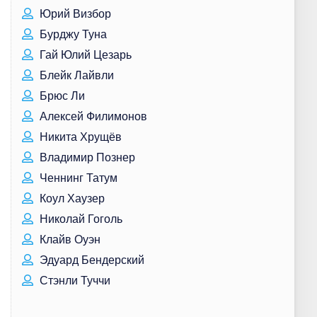
Юрий Визбор
Бурджу Туна
Гай Юлий Цезарь
Блейк Лайвли
Брюс Ли
Алексей Филимонов
Никита Хрущёв
Владимир Познер
Ченнинг Татум
Коул Хаузер
Николай Гоголь
Клайв Оуэн
Эдуард Бендерский
Стэнли Туччи