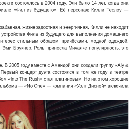
екте состоялось в 2004 году. Эли было 14 лет, когда она
риале «Фил из будущего». Её персонаж Килли Теслоу —
забавная, жизнерадостная и энергичная. Килли не находит
ть устройства Фила из будущего для выполнения домашнего
нтерес стильным образом, причёсками, модной одеждой.
Эми Брукнер. Роль принесла Мичалке популярность, это
. В 2005 году вместе с Амандой они создали группу «Aly &
 Первый концерт дуэта состоялся в том же году в театре
бом «Into The Rush» стал платиновым. Но на этом хорошие
н альбома — «No One» — компания «Уолт Дисней» включила