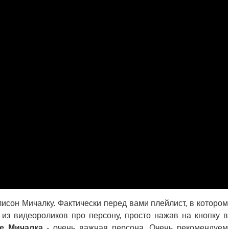
исон Мичалку. Фактически перед вами плейлист, в котором
из видеороликов про персону, просто нажав на кнопку в
е Мичалка
- очень важная персона. Очень рекомендуем