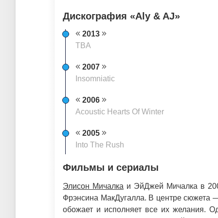
Дискография «Aly & AJ»
2013
TBA
2007
Insomniatic
2006
Acoustic Hearts Of Winter
2005
Into The Rush
Фильмы и сериалы
Элисон Мичалка
и ЭйДжей Мичалка в 200
Фрэнсина МакДугалла. В центре сюжета —
обожает и исполняет все их желания. О