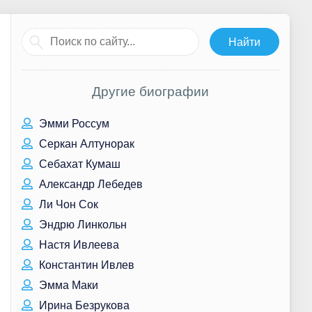
Другие биографии
Эмми Россум
Серкан Алтунорак
Себахат Кумаш
Александр Лебедев
Ли Чон Сок
Эндрю Линкольн
Настя Ивлеева
Константин Ивлев
Эмма Маки
Ирина Безрукова