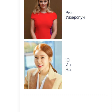
Риз
Уизерспун
Ю
Ин
На