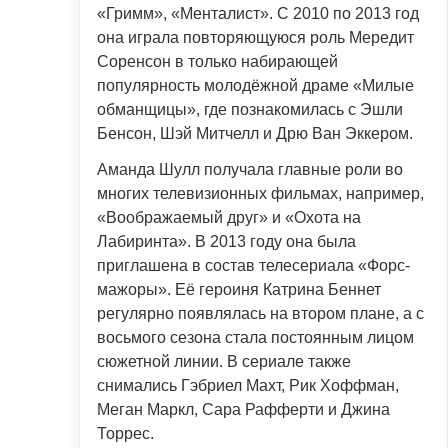
«Гримм», «Менталист». С 2010 по 2013 год
она играла повторяющуюся роль Мередит
Соренсон в только набирающей
популярность молодёжной драме «Милые
обманщицы», где познакомилась с Эшли
Бенсон, Шэй Митчелл и Дрю Ван Эккером.
Аманда Шулл получала главные роли во
многих телевизионных фильмах, например,
«Воображаемый друг» и «Охота на
Лабиринта». В 2013 году она была
приглашена в состав телесериала «Форс-
мажоры». Её героиня Катрина Беннет
регулярно появлялась на втором плане, а с
восьмого сезона стала постоянным лицом
сюжетной линии. В сериале также
снимались Гэбриел Махт, Рик Хоффман,
Меган Маркл, Сара Рафферти и Джина
Торрес.