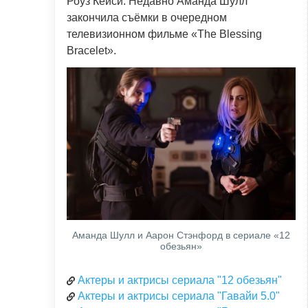
Роуз Кейси. Недавно Аманда Шулл
закончила съёмки в очередном
телевизионном фильме «The Blessing
Bracelet».
Аманда Шулл и Аарон Стэнфорд в сериале «12
обезьян»
Актеры и актрисы сериала "12 обезьян"
Актеры и актрисы сериала "Гавайи 5.0"