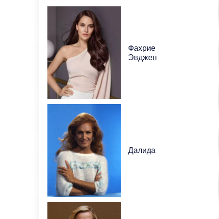
Фахрие
Эвджен
Далида