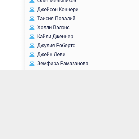
Олег Меньшиков
Джейсон Коннери
Таисия Повалий
Холли Вэлэнс
Кайли Дженнер
Джулия Робертс
Джейн Леви
Земфира Рамазанова
Марк Шеппард
Ана О’Райли
Том Холланд
Александр Хинштейн
Анджелина Джоли
Джоэль Мур
Сергей Королёв
Эван Джогиа