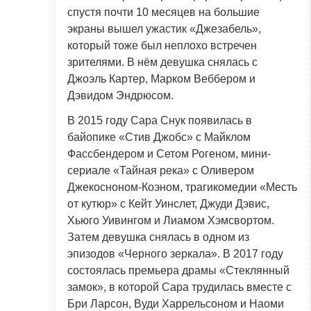
спустя почти 10 месяцев на большие
экраны вышел ужастик «Джезабель»,
который тоже был неплохо встречен
зрителями. В нём девушка снялась с
Джоэль Картер, Марком Веббером и
Дэвидом Эндрюсом.
В 2015 году Сара Снук появилась в
байопике «Стив Джобс» с Майклом
Фассбендером и Сетом Рогеном, мини-
сериале «Тайная река» с Оливером
Джекосноном-Коэном, трагикомедии «Месть
от кутюр» с Кейт Уинслет, Джуди Дэвис,
Хьюго Уивингом и Лиамом Хэмсвортом.
Затем девушка снялась в одном из
эпизодов «Черного зеркала». В 2017 году
состоялась премьера драмы «Стеклянный
замок», в которой Сара трудилась вместе с
Бри Ларсон, Вуди Харрельсоном и Наоми