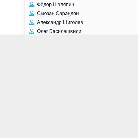
Фёдор Шаляпин
Сьюзан Сарандон
Александр Щиголев
Олег Басилашвили
Кристал Чон
Олег Валенчук
Андрей Шабалин
Тим Кан
Андрей Миронов
Игорь Гордин
Гейтен Матараццо
Мария Нефёдова
Денис Рыбаков
Ким Ми Гён