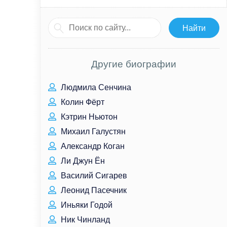
Другие биографии
Людмила Сенчина
Колин Фёрт
Кэтрин Ньютон
Михаил Галустян
Александр Коган
Ли Джун Ён
Василий Сигарев
Леонид Пасечник
Иньяки Годой
Ник Чинланд