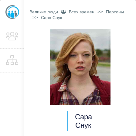
>>
Великие люди
Всех времен
Персоны
>>
Сара Снук
Сара
Снук