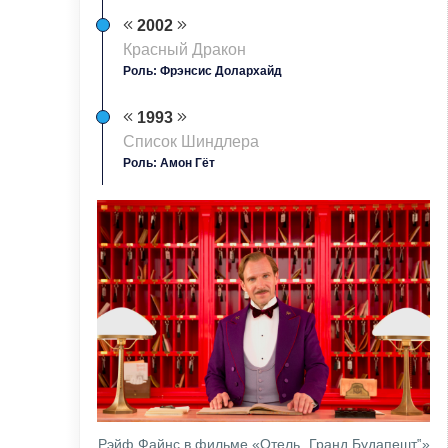
2002
Красный Дракон
Роль: Фрэнсис Долархайд
1993
Список Шиндлера
Роль: Амон Гёт
Рэйф Файнс в фильме «Отель „Гранд Будапешт‟»