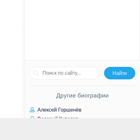
Другие биографии
Алексей Горшенёв
Валерий Кипелов
Руби Стоукс
Даника Ярош