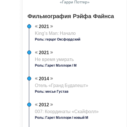
«Гарри Поттер»
Фильмография Рэйфа Файнса
2021
King’s Man: Начало
Роль: герцог Оксфордский
2021
Не время умирать
Роль: Гарет Мэллори / М
2014
Отель «Гранд Будапешт»
Роль: месье Густав
2012
007: Координаты «Скайфолл»
Роль: Гарет Мэллори / новый M