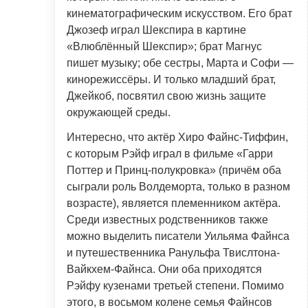
кинематографическим искусством. Его брат
Джозеф играл Шекспира в картине
«Влюблённый Шекспир»; брат Магнус
пишет музыку; обе сестры, Марта и Софи —
кинорежиссёры. И только младший брат,
Джейкоб, посвятил свою жизнь защите
окружающей среды.
Интересно, что актёр Хиро Файнс-Тиффин,
с которым Рэйф играл в фильме «Гарри
Поттер и Принц-полукровка» (причём оба
сыграли роль Волдеморта, только в разном
возрасте), является племенником актёра.
Среди известных родственников также
можно выделить писатели Уильяма Файнса
и путешественника Ранульфа Твислтона-
Вайкхем-Файнса. Они оба приходятся
Рэйфу кузенами третьей степени. Помимо
этого, в восьмом колене семья Файнсов