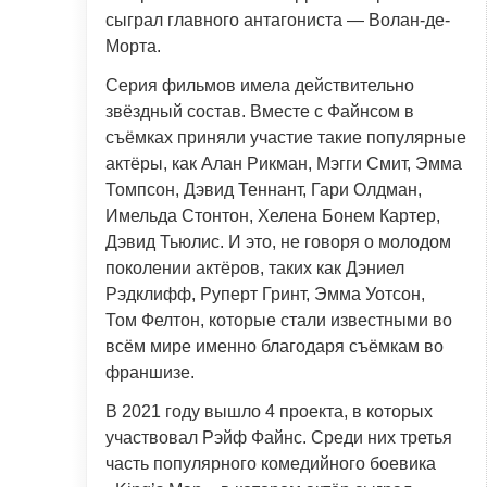
сыграл главного антагониста — Волан-де-
Морта.
Серия фильмов имела действительно
звёздный состав. Вместе с Файнсом в
съёмках приняли участие такие популярные
актёры, как Алан Рикман, Мэгги Смит, Эмма
Томпсон, Дэвид Теннант, Гари Олдман,
Имельда Стонтон, Хелена Бонем Картер,
Дэвид Тьюлис. И это, не говоря о молодом
поколении актёров, таких как Дэниел
Рэдклифф, Руперт Гринт, Эмма Уотсон,
Том Фелтон, которые стали известными во
всём мире именно благодаря съёмкам во
франшизе.
В 2021 году вышло 4 проекта, в которых
участвовал Рэйф Файнс. Среди них третья
часть популярного комедийного боевика