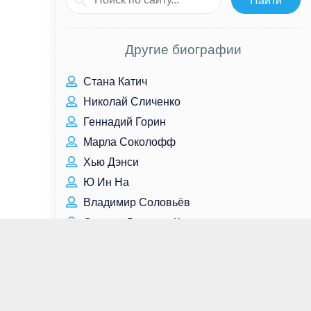
Другие биографии
Стана Катич
Николай Сличенко
Геннадий Горин
Марла Соколофф
Хью Дэнси
Ю Ин На
Владимир Соловьёв
Оливер Джексон-Коэн
Яна Чурикова
Адам Драйвер
Илья Тюрганов
Лаврентий Берия