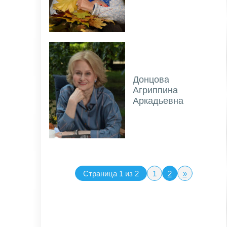
Донцова
Агриппина
Аркадьевна
Страница 1 из 2
1
2
»