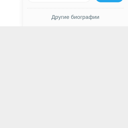
Другие биографии
Сергей Когогин
Имельда Стонтон
Дэниел Портман
Томас Джозеф Тайн
Джуди Рейес
Ванесса Кирби
Дмитрий Нагиев
Алексей Цыденов
Денис Пушилин
Мэри Элизабет Мастрантонио
Эндрю Скотт
Иван Янковский