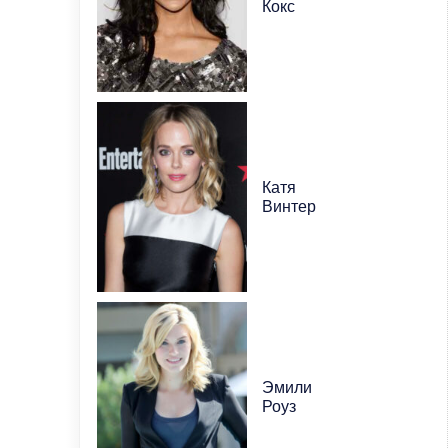
Кокс
Катя
Винтер
Эмили
Роуз