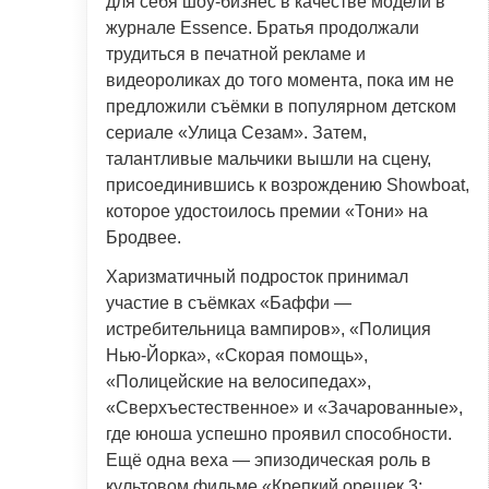
для себя шоу-бизнес в качестве модели в
журнале Essence. Братья продолжали
трудиться в печатной рекламе и
видеороликах до того момента, пока им не
предложили съёмки в популярном детском
сериале «Улица Сезам». Затем,
талантливые мальчики вышли на сцену,
присоединившись к возрождению Showboat,
которое удостоилось премии «Тони» на
Бродвее.
Харизматичный подросток принимал
участие в съёмках «Баффи —
истребительница вампиров», «Полиция
Нью-Йорка», «Скорая помощь»,
«Полицейские на велосипедах»,
«Сверхъестественное» и «Зачарованные»,
где юноша успешно проявил способности.
Ещё одна веха — эпизодическая роль в
культовом фильме «Крепкий орешек 3: