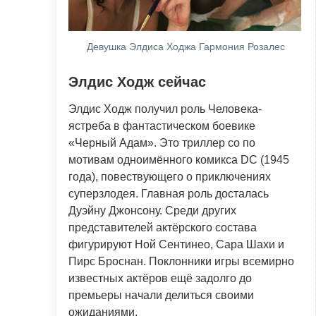
Девушка Элдиса Ходжа Гармония Розалес
Элдис Ходж сейчас
Элдис Ходж получил роль Человека-
ястреба в фантастическом боевике
«Черный Адам». Это триллер со по
мотивам одноимённого комикса DC (1945
года), повествующего о приключениях
суперзлодея. Главная роль досталась
Дуэйну Джонсону. Среди других
представителей актёрского состава
фигурируют Ной Сентинео, Сара Шахи и
Пирс Броснан. Поклонники игры всемирно
известных актёров ещё задолго до
премьеры начали делиться своими
ожиданиями.