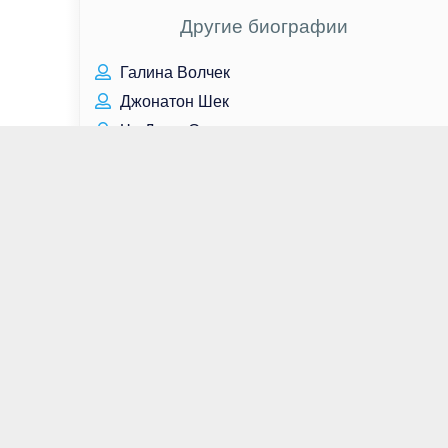
Другие биографии
Галина Волчек
Джонатон Шек
Чо Джон Сок
Ви Ха Джун
Лиленд Орсер
Пэдди Консидайн
Дмитрий Шиковец
Ким Джи Хун
Хью Грант
Тери Поло
Пак Со Джун
Аглая Тарасова
Нам Джи Хён