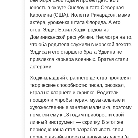
сентября 1986 года и провёл детство и
юность в округе Онслоу штата Северная
Каролина (США). Иолетта Ричардсон, мама
актёра, уроженка штата Флорида. А его
отец, Элдис Бэзил Ходж, родом из
Доминиканской республики. Несмотря на то,
что оба родителя служили в морской пехоте,
Элдиса и его старшего брата Эдвина не
привлекла карьера военных. Братья стали
актёрами.
Ходж-младший с раннего детства проявлял
творческие способности: писал, рисовал,
играл на кларнете и скрипке. Родители
поощряли «пробы пера», музыкальные и
художественные занятия мальчика, поэтому
помогли ему к 18 годам приобрести свой
личный инструмент — скрипку. В этот же
период юноша стал разрабатывать свои
первые дизайн-проекты наручных часов (в