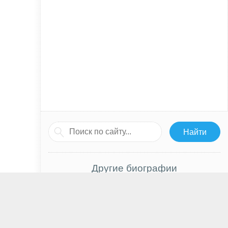
Другие биографии
Ли Джун Ён
Кристиан Камарго
Нам Джу Хёк