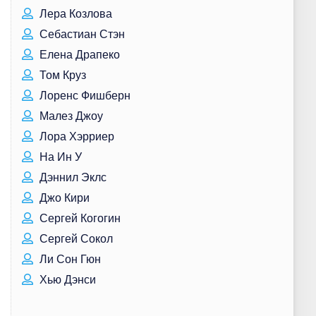
Лера Козлова
Себастиан Стэн
Елена Драпеко
Том Круз
Лоренс Фишберн
Малез Джоу
Лора Хэрриер
На Ин У
Дэннил Эклс
Джо Кири
Сергей Когогин
Сергей Сокол
Ли Сон Гюн
Хью Дэнси