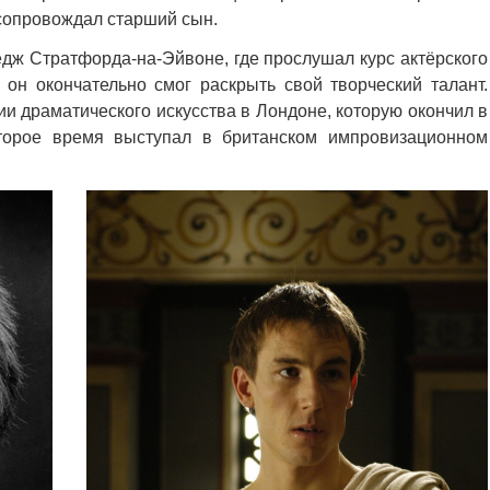
 сопровождал старший сын.
едж Стратфорда-на-Эйвоне, где прослушал курс актёрского
 он окончательно смог раскрыть свой творческий талант.
и драматического искусства в Лондоне, которую окончил в
оторое время выступал в британском импровизационном