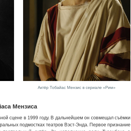
Актёр Тобайас Мензис в сериале «Рим»
йаса Мензиса
ной сцене в 1999 году. В дальнейшем он совмещал съёмки
тральных подмостках театров Вэст-Энда. Первое признание