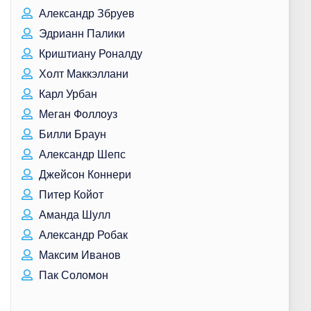
Александр Збруев
Эдрианн Палики
Криштиану Роналду
Холт Маккэллани
Карл Урбан
Меган Фоллоуз
Билли Браун
Александр Шепс
Джейсон Коннери
Питер Койот
Аманда Шулл
Александр Робак
Максим Иванов
Пак Соломон