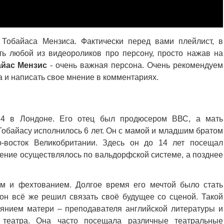
Тобайаса Мензиса. Фактически перед вами плейлист, в
ь любой из видеороликов про персону, просто нажав на
айас Мензис
- очень важная персона. Очень рекомендуем
а и написать свое мнение в комментариях.
4 в Лондоне. Его отец был продюсером ВВС, а мать
 Тобайасу исполнилось 6 лет. Он с мамой и младшим братом
о-восток Великобритании. Здесь он до 14 лет посещал
чение осуществлялось по вальдорфской системе, а позднее
ом и фехтованием. Долгое время его мечтой было стать
 он всё же решил связать своё будущее со сценой. Такой
иянием матери – преподавателя английской литературы и
театра. Она часто посещала различные театральные