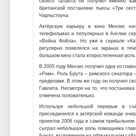
своего таланта он получил именно ка
британской постановке пьесы «Три се
Чарльстоуна.
Актёрскую карьеру в кино Мензис на
телефильмах и популярных в Англии сер
«Война Фойла». Но уже в сериале «Ка
регулярно появлялся на экранах в те
большом кино стала второстепенная роль
В 2005 году Мензис получил одну из гла
«Рим». Роль Брута – римского сенатора –
пределами. В этом же году он получил св
Гамлета. Несмотря на то, что постановк
отмечена положительно.
Используя небольшой перерыв в съ
присоединился к актёрской команде оче
проектов 2006 года и самом прибыльном
сыграл небольшую роль помощника главы
Бонда, выложенное на официальном сайт