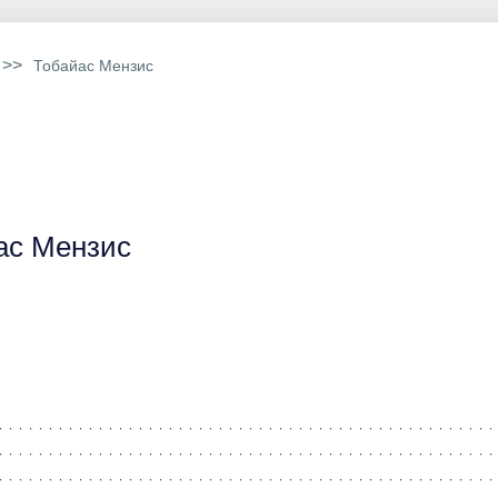
>>
Тобайас Мензис
ас Мензис