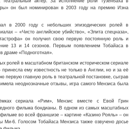
к театральный актёр. За исполнение роли Тузенбаха в
стры» он был номинирован в 2003 году на премию Иэна
чал в 2000 году с небольших эпизодических ролей в
иалах – «Чисто английское убийство», «Элита спецназа»,
тастрофа» он получил свою первую постоянную роль и
чение 13 и 14 сезонов. Первым появлением Тобайаса в
 в драме «Подноготная».
вных ролей в масштабном британском историческом сериале
 принесла ему известность не только в Англии, но и за её
ою первую главную роль в театральной постановке, сыграв
а имела неоднозначные отзывы, игра самого Мензиса была
ёмках сериала «Рим», Мензис вместе с Евой Грин
редного фильма бондианы. В одном из самых масштабных
 фильме во всей франшизе – картине «Казино Рояль» – он
 Ми-6. Голосом Тобайаса Мензиса также озвучено досье
е фильма.