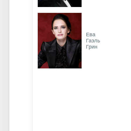
Ева
Гаэль
Грин