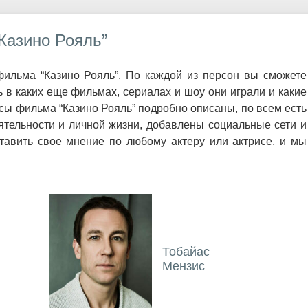
Казино Рояль”
ильма “Казино Рояль”. По каждой из персон вы сможете
в каких еще фильмах, сериалах и шоу они играли и какие
исы фильма “Казино Рояль” подробно описаны, по всем есть
ятельности и личной жизни, добавлены социальные сети и
авить свое мнение по любому актеру или актрисе, и мы
Тобайас
Мензис