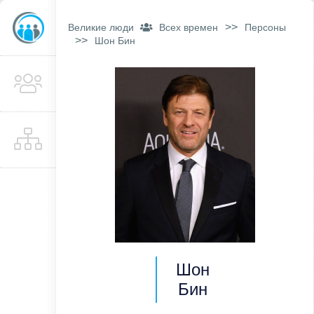
>>
Великие люди
Всех времен
Персоны
>>
Шон Бин
Шон
Бин