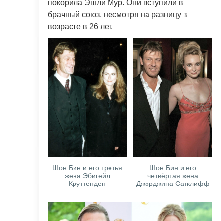
покорила Эшли Мур. Они вступили в
брачный союз, несмотря на разницу в
возрасте в 26 лет.
Шон Бин и его третья
Шон Бин и его
жена Эбигейл
четвёртая жена
Круттенден
Джорджина Сатклифф