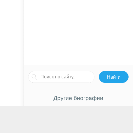
Другие биографии
Иван Алексеев
Жанна Фриске
Зои Салдана