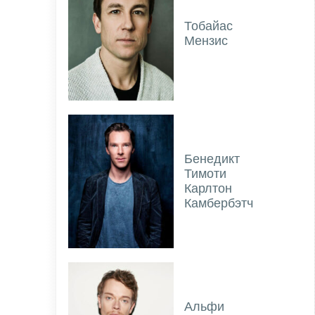
Тобайас
Мензис
Бенедикт
Тимоти
Карлтон
Камбербэтч
Альфи