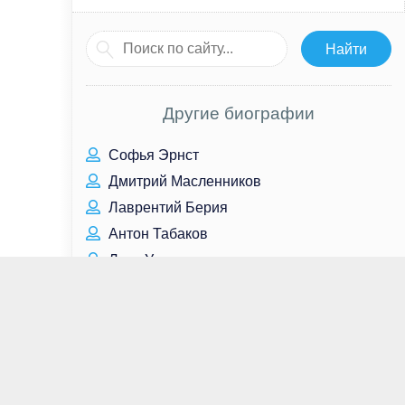
Другие биографии
Софья Эрнст
Дмитрий Масленников
Лаврентий Берия
Антон Табаков
Лулу Уилсон
Мэдисон Райли
Екатерина Рощина-Инсарова
Рэй Лиотта
Бретт Голдстин
Максим Дунаевский