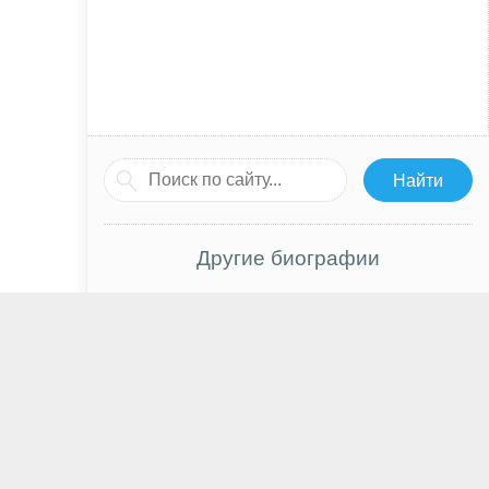
Другие биографии
Чхэ Су Бин
Майя Хоук
Дмитрий Глуховский
Екатерина Вилкова
Лора Хэрриер
Рутгер Хауэр