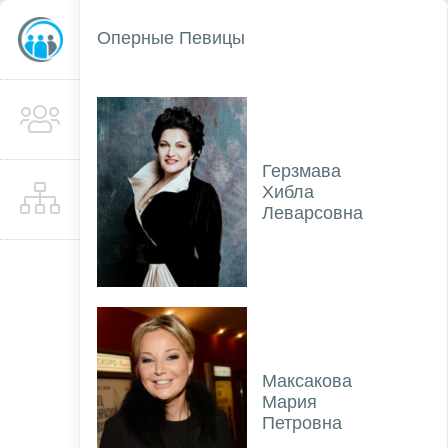
Оперные Певицы
Герзмава
Хибла
Леварсовна
Максакова
Мария
Петровна