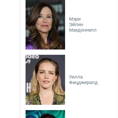
Мэри
Эйлин
Макдоннелл
Уилла
Фицджералд