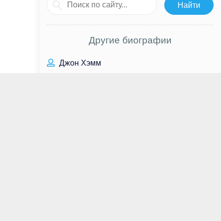
Другие биографии
Джон Хэмм
Джеймс Таппер
Элден Хенсон
Никки Уилан
Галина Щербакова
Руслан Усачев
Джан Яман
Марк Мозес
Энни Вершинг
Ксения Бородина
Андрей Тарковский
Барбара Стэнвик