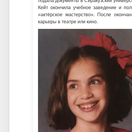
подала документы в Сиракузский университ
Кейт окончила учебное заведение и по
«актёрское мастерство». После оконча
карьеры в театре или кино.