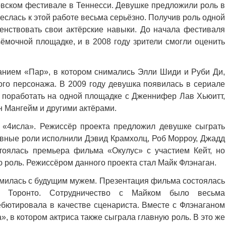
овском фестивале в Теннесси. Девушке предложили роль в
еслась к этой работе весьма серьёзно. Получив роль одной
шенствовать свои актёрские навыки. До начала фестиваля
ёмочной площадке, и в 2008 году зрители смогли оценить
нием «Пар», в котором снимались Элли Шиди и Руби Ди,
ого персонажа. В 2009 году девушка появилась в сериале
ь поработать на одной площадке с Дженнифер Лав Хьюитт,
 Мангейм и другими актёрами.
 «4исла». Режиссёр проекта предложил девушке сыграть
авные роли исполнили Дэвид Крамхолц, Роб Морроу, Джадд
тоялась премьера фильма «Окулус» с участием Кейт, но
 роль. Режиссёром данного проекта стал Майк Флэнаган.
омилась с будущим мужем. Презентация фильма состоялась
 Торонто. Сотрудничество с Майком было весьма
ебютировала в качестве сценариста. Вместе с Флэнаганом
, в котором актриса также сыграла главную роль. В это же