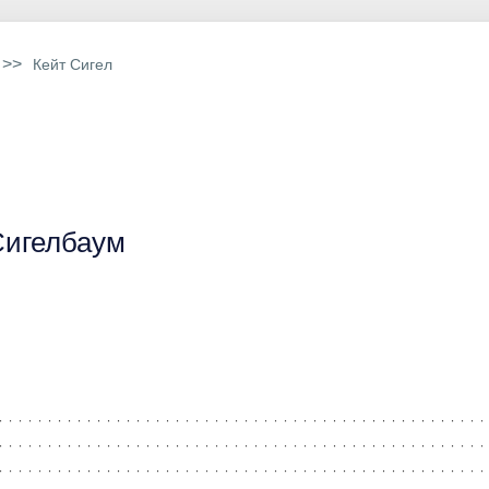
>>
Кейт Сигел
Сигелбаум