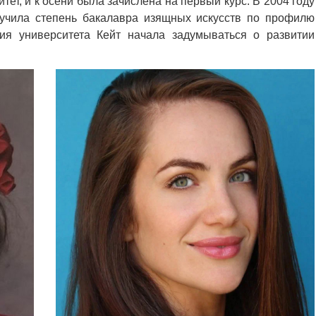
ет, и к осени была зачислена на первый курс. В 2004 году
лучила степень бакалавра изящных искусств по профилю
ния университета Кейт начала задумываться о развитии