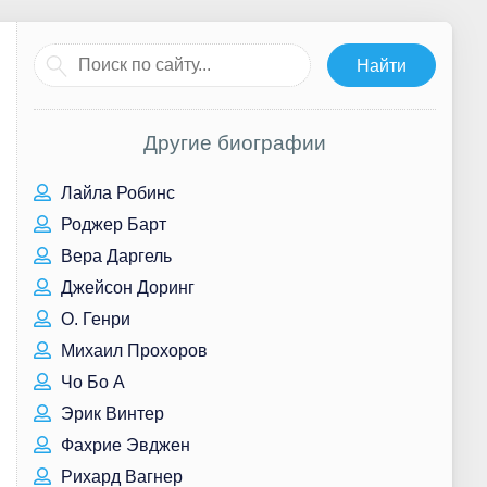
Другие биографии
Лайла Робинс
Роджер Барт
Вера Даргель
Джейсон Доринг
О. Генри
Михаил Прохоров
Чо Бо А
Эрик Винтер
Фахрие Эвджен
Рихард Вагнер