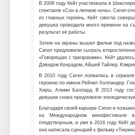
В 2008 году Кейт участвовала в Шекспир
спектакле «Сон в летнюю ночь». Сигел отн
из главных героинь, Кейт смогла совер
девушка проводила много времени на съ
результат её работы.
Затем на экраны вышел фильм под назва
Сигел предложили сыграть второстепенн
«Говорящая с призраками». Кейт удалос
Дэвидом Конрадом, Айшей Тайлер, Кэмрин
В 2010 году Сигел появилась в сериале
героиню по имени Рейчел Холландер. Гл
Хирш, Алими Баллард. В 2013 году сос
девушке снова предложили эпизодическую
Благодаря своей карьере Сигел и познак
на Международном кинофестивале в
плодотворным, и уже в 2016 году Кейт д
она написала сценарий к фильму «Тишина»