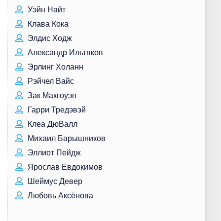
Уэйн Найт
Клава Кока
Элдис Ходж
Александр Ильтяков
Эрлинг Холанн
Рэйчел Вайс
Зак Макгоуэн
Гарри Тредэвэй
Клеа ДюВалл
Михаил Барышников
Эллиот Пейдж
Ярослав Евдокимов
Шеймус Девер
Любовь Аксёнова