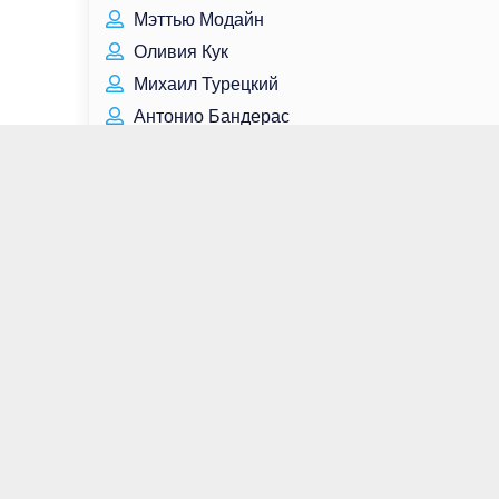
Мэттью Модайн
Оливия Кук
Михаил Турецкий
Антонио Бандерас
Майкл Гэмбон
Мелора Хардин
Данила Козловский
Тамара Синявская
Ким Тхэ Хун
Ярослав Евдокимов
О Ён Су
Светлана Сурганова
Чазз Пальминтери
Милли Бобби Браун
Эван Хэндлер